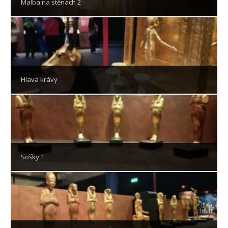
Malba na stěnách 2
Hlava krávy
Sošky 1