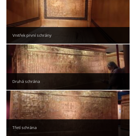
Vnitřek první schrány
Druhá schrána
Třetí schrána