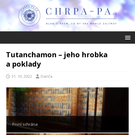
Tutanchamon – jeho hrobka
a poklady
31. 10. 2022
Danča
První schrána