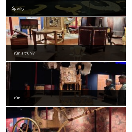
Šperky
Trůn a truhly
Trůn