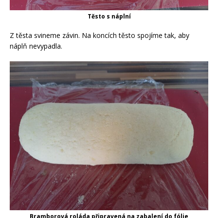
Těsto s náplní
Z těsta svineme závin. Na koncích těsto spojíme tak, aby
náplň nevypadla.
Bramborová roláda připravená na zabalení do fólie