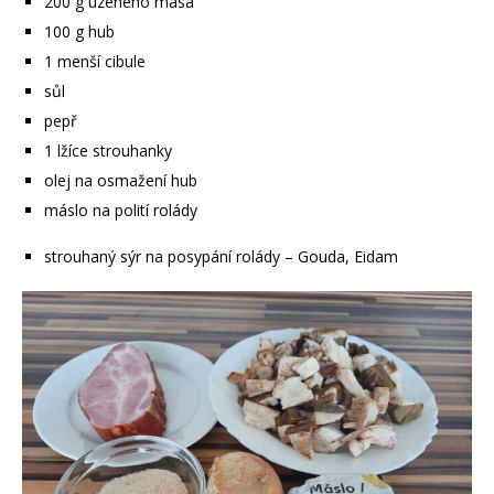
200 g uzeného masa
100 g hub
1 menší cibule
sůl
pepř
1 lžíce strouhanky
olej na osmažení hub
máslo na polití rolády
strouhaný sýr na posypání rolády – Gouda, Eidam