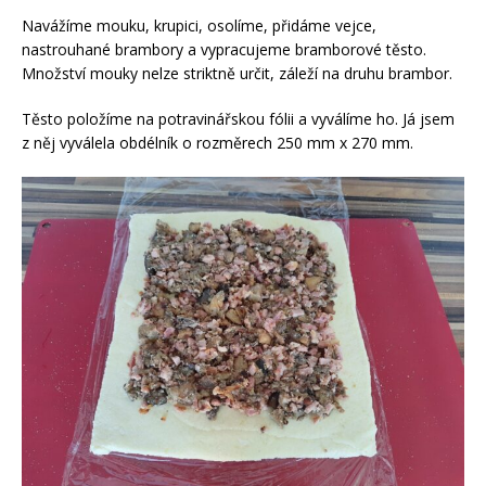
Navážíme mouku, krupici, osolíme, přidáme vejce,
nastrouhané brambory a vypracujeme bramborové těsto.
Množství mouky nelze striktně určit, záleží na druhu brambor.
Těsto položíme na potravinářskou fólii a vyválíme ho. Já jsem
z něj vyválela obdélník o rozměrech 250 mm x 270 mm.