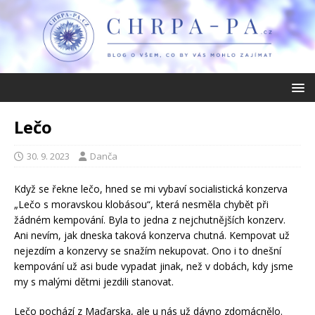
Lečo
30. 9. 2023
Danča
Když se řekne lečo, hned se mi vybaví socialistická konzerva
„Lečo s moravskou klobásou“, která nesměla chybět při
žádném kempování. Byla to jedna z nejchutnějších konzerv.
Ani nevím, jak dneska taková konzerva chutná. Kempovat už
nejezdím a konzervy se snažím nekupovat. Ono i to dnešní
kempování už asi bude vypadat jinak, než v dobách, kdy jsme
my s malými dětmi jezdili stanovat.
Lečo pochází z Maďarska, ale u nás už dávno zdomácnělo.