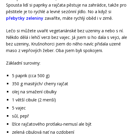
Spousta lidí si papriky a rajčata pěstuje na zahrádce, takže pro
pěstitele je to rychlé a levné sezónní jídlo. No a když si
přebytky zeleniny
zavaříte, máte rychlý oběd i v zimě.
Lečo si můžete uvařit vegetariánské bez uzeniny a nebo s ní.
Někdo dělá i lehčí verzi bez vajec. Já jsem si ho dala s vejci, ale
bez uzeniny, Krušnohorci jsem do něho navíc přidala uzené
maso z vepřových žeber. Oba jsem byli spokojeni.
Základní suroviny:
5 paprik (cca 500 g)
350 g masitých/ cherry rajčat
olej na smažení cibulky
1 větší cibule (2 menší)
5 vajec
sůl, pepř
lžíce rajčatového protlaku-nemusí ale být
zelená cibulová nať na ozdobení