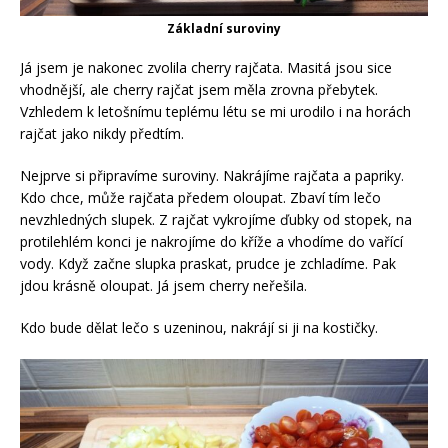
Základní suroviny
Já jsem je nakonec zvolila cherry rajčata. Masitá jsou sice
vhodnější, ale cherry rajčat jsem měla zrovna přebytek.
Vzhledem k letošnímu teplému létu se mi urodilo i na horách
rajčat jako nikdy předtím.
Nejprve si připravíme suroviny. Nakrájíme rajčata a papriky.
Kdo chce, může rajčata předem oloupat. Zbaví tím lečo
nevzhledných slupek. Z rajčat vykrojíme ďubky od stopek, na
protilehlém konci je nakrojíme do kříže a vhodíme do vařící
vody. Když začne slupka praskat, prudce je zchladíme. Pak
jdou krásně oloupat. Já jsem cherry neřešila.
Kdo bude dělat lečo s uzeninou, nakrájí si ji na kostičky.