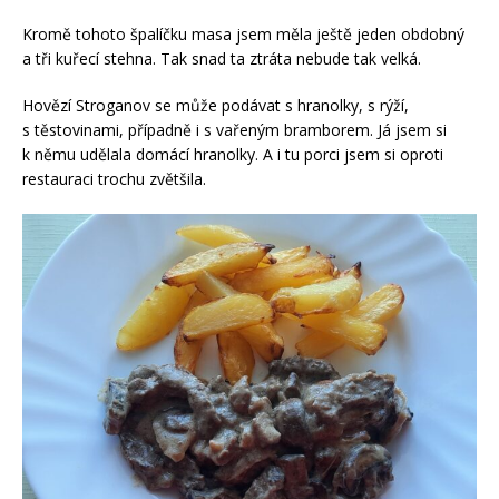
Kromě tohoto špalíčku masa jsem měla ještě jeden obdobný
a tři kuřecí stehna. Tak snad ta ztráta nebude tak velká.
Hovězí Stroganov se může podávat s hranolky, s rýží,
s těstovinami, případně i s vařeným bramborem. Já jsem si
k němu udělala domácí hranolky. A i tu porci jsem si oproti
restauraci trochu zvětšila.