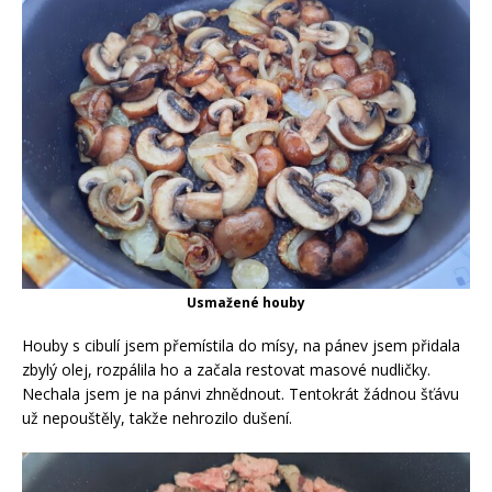
Usmažené houby
Houby s cibulí jsem přemístila do mísy, na pánev jsem přidala
zbylý olej, rozpálila ho a začala restovat masové nudličky.
Nechala jsem je na pánvi zhnědnout. Tentokrát žádnou šťávu
už nepouštěly, takže nehrozilo dušení.