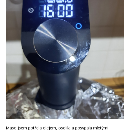
Maso jsem potřela olejem, osolila a posypala mletými