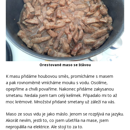
Orestované maso se šťávou
K masu přidáme houbovou směs, promícháme s masem
a pak rovnoměrně vmícháme mouku s vodu. Osolíme,
opepříme a chvíli povaříme. Nakonec přidáme zakysanou
smetanu. Nedala jsem tam celý kelímek. Připadalo mi to až
moc krémové. Množství přidané smetany už záleží na vás.
Maso ze sous vidu je jako máslo. Jenom se rozplývá na jazyku.
Akorát nevím, jestli to, co jsem ušetřila na mase, jsem
nepropálila na elektrice. Ale stojí to za to.