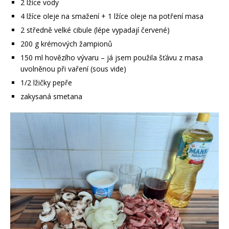
2 lžíce vody
4 lžíce oleje na smažení + 1 lžíce oleje na potření masa
2 středně velké cibule (lépe vypadají červené)
200 g krémových žampionů
150 ml hovězího vývaru – já jsem použila šťávu z masa
uvolněnou při vaření (sous vide)
1/2 lžičky pepře
zakysaná smetana