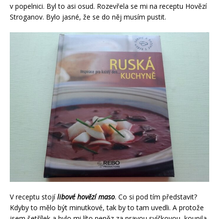
v popelnici. Byl to asi osud. Rozevřela se mi na receptu Hovězí
Stroganov. Bylo jasné, že se do něj musím pustit.
V receptu stojí
libové hovězí maso
. Co si pod tím představit?
Kdyby to mělo být minutkové, tak by to tam uvedli. A protože
jsem šetřílek a bylo mi líto peněz za pravou svíčkovou, koupila