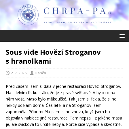
Sous vide Hovězí Stroganov
s hranolkami
2. 7. 2026
Danča
Před časem jsem si dala v jedné restauraci Hovězí Stroganov.
Na jídelním lístku stálo, že je z pravé svíčkové. A bylo to na
něm vidět. Maso bylo měkoučké. Tak jsem si řekla, že si ho
někdy udělám doma. Čas letěl a na Stroganov jsem
zapomněla. Připomněla jsem si ho znovu, když jsem ho
objevila v nabídce jiné restaurace. Tam nepsali, z jakého masa
je, ale svíčková to určitě nebyla. Porce sice vypadala skvostně,