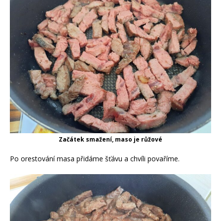
Začátek smažení, maso je růžové
Po orestování masa přidáme šťávu a chvíli povaříme.