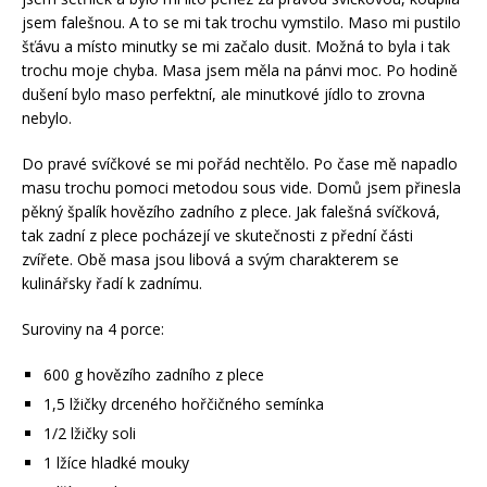
jsem falešnou. A to se mi tak trochu vymstilo. Maso mi pustilo
šťávu a místo minutky se mi začalo dusit. Možná to byla i tak
trochu moje chyba. Masa jsem měla na pánvi moc. Po hodině
dušení bylo maso perfektní, ale minutkové jídlo to zrovna
nebylo.
Do pravé svíčkové se mi pořád nechtělo. Po čase mě napadlo
masu trochu pomoci metodou sous vide. Domů jsem přinesla
pěkný špalík hovězího zadního z plece. Jak falešná svíčková,
tak zadní z plece pocházejí ve skutečnosti z přední části
zvířete. Obě masa jsou libová a svým charakterem se
kulinářsky řadí k zadnímu.
Suroviny na 4 porce:
600 g hovězího zadního z plece
1,5 lžičky drceného hořčičného semínka
1/2 lžičky soli
1 lžíce hladké mouky